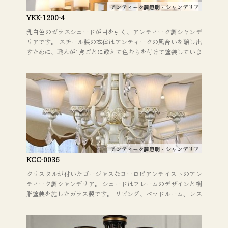
アンティーク調照明・シャンデリア
YKK-1200-4
乳白色のガラスシェードが目を引く、アンティーク調シャンデ
リアです。 スチール製の本体はアンティークの風合いを醸し出
すために、職人が1点ごとに敢えて色むらを付けて塗装していま
す。 リビング、レストラン・カフェ・ホテル・ショップ・ラウ
ンジ・ホール・店舗などの商業施設にお勧め。 照明器具を取り
替えるだけでも、お部屋のイメージがガラッと変わります。 デ
ザインやレイアウトに関してもお気軽にご相談ください。
アンティーク調照明・シャンデリア
KCC-0036
クリスタルが付いたゴージャスなヨーロピアンテイストのアン
ティーク調シャンデリア。 シェードはフレームのデザインと樹
脂塗装を施したガラス製です。 リビング、ベッドルーム、レス
トラン・カフェ・ホテル・ラウンジ・ショップ・店舗などの商
業施設にお勧め。 照明器具を取り替えるだけでも、お部屋のイ
メージがガラッと変わります。 デザインやレイアウトに関して