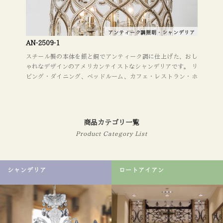
アンティーク調照明・シャンデリア
AN-2509-1
スチール製の本体を銀と銅でアンティーク調に仕上げた、おし
ゃれなデザインのアメリカンテイストなシャンデリアです。 リ
ビング・ダイニング、ベッドルーム、カフェ・レストラン・ホ
テル・ショップ・ラウンジ・ロビー・店舗などの商業施設にお
勧め。 照明器具を取り替えるだけでも、イメージが大きく変わ
ります。 デザインやレイアウトに関してもお気軽にご相談くだ
さい。
商品カテゴリ一覧
Product Category List
シャンデリア
ロートアイアン