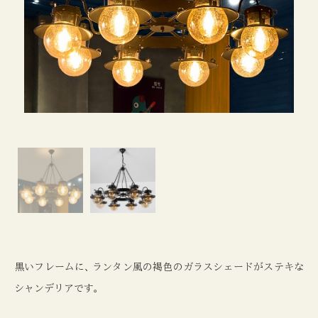
黒いフレームに
、
ランタン風の褐色のガラスシェードがステキな
シャンデリアです
。