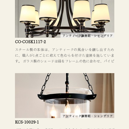
もお気軽にご相談ください。
アンティーク調照明・シャンデリア
CO-COSK1117-2
スチール製の本体は、アンティークの風合いを醸し出すため
に、職人が1点ごとに敢えて色むらを付けた塗装を施していま
す。 ガラス製のシェードは縁をフレームの色に合わせ、パイピ
ングしました。 リビング、ベッドルーム、レストラン・カフ
ェ・ホテル・ショップ・店舗などの商業施設にお勧め。 照明器
具を取り替えるだけでも、お部屋のイメージがガラッと変わり
ます。 デザインやレイアウトに関してもお気軽にご相談くださ
い。
アンティーク調照明・シャンデリア
KCS-10029-1