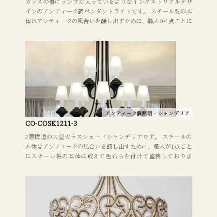
ガラスの器にランプが入っているようなインダストリアルデザ
インのアンティーク調ペンダントライトです。 スチール製の本
体はアンティークの風合いを醸し出すために、職人が1点ごとに
敢えて色むらを付けて塗装しております。 リビング、玄関、ベ
ッドルーム、レストラン・カフェ・ホテル・ショップ・店舗な
どの商業施設にお勧め。 照明器具を取り替えるだけでも、お部
屋のイメージがガラッと変わります。 デザインやレイアウトに
関してもお気軽にご相談ください。
アンティーク調照明・シャンデリア
CO-COSK1211-3
2層構造の大型ガラスシェードシャンデリアです。 スチールの
本体はアンティークの風合いを醸し出すために、職人が1点ごと
にスチール製の本体に敢えて色むらを付けて塗装しておりま
す。 リビング、レストラン・カフェ・ホテル・ショップ・ラウ
ンジ・ホール・店舗などの商業施設にお勧め。 照明器具を取り
替えるだけでも、お部屋のイメージがガラッと変わります。 デ
ザインやレイアウトに関してもお気軽にご相談ください。