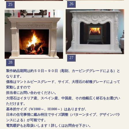
26
25
27
28
製作納品期間は約５０日～９０日（彫刻、カービンググレードによる）と
なります。
価格はマントルピースグレード、サイズ、大理石の材種グレードによって
変動しますので
担当者にお問い合わせください。
大理石はイタリア産、スペイン産、中国産、その他幅広く材石をお選びい
ただけます。
基本的サイズ（W1000～、H1000～）はありますが、
日本の住宅事情に鑑み特注でサイズ調整（パターンタイプ、デザインバラ
ンスによる）が可能です。
電気暖炉もお取扱いします！詳しくはお問合せ下さい。