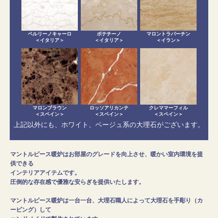
ペルリーノキャーロ
ボテチーノ
マロントラバーチン
＜イタリア＞
＜イタリア＞
＜イラン＞
マロンブラウン
ロッソアリカンテ
クレママーフィル
＜スペイン＞
＜スペイン＞
＜スペイン＞
上記以外にも、ホワイト、ベージュ系の大理石がございます。
マントルピース暖炉はお部屋のグレードを向上させ、暖かい室内環境を提
供できる
インテリアアイテムです。
圧倒的な存在感で優雅な安らぎを提供いたします。
マントルピース暖炉は一台一台、大理石職人によって大理石を手彫り（カ
ービング）して