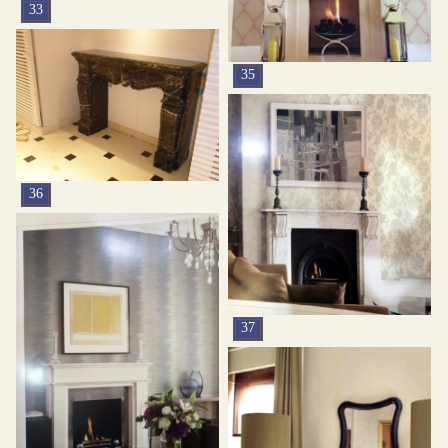
33
35
36
37