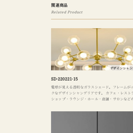
関連商品
Related Product
デザインシャン
SD-220221-15
電球が見える透明なガラスシェード。フレームが
クなデザインシャンデリアです。 カフェ・レスト
ショップ・ラウンジ・ホール・店舗・サロンなど
施設にお勧め。 照明器具を取り替えるだけでも、
イメージがガラッと変わります。 デザインやレイ
に関してもお気軽にご相談ください。