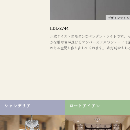
デザインシャン
LDL-2744
北欧テイストのモダンなペンダントライトです。 
かな電球色が透けるアンバーガラスのシェードは
のある空間を作り出してくれます。 点灯時はもち
消灯時もインテリアのアクセントとしてさりげな
感を放ちます。 デザイン性の高い照明器具の一部
ア・ベーラで選定し掲載いたしました。 リビング
ニング、ベッドルーム、カフェ・レストラン・ホ
ショップ・店舗などの商業施設にお勧め。 照明器
り替えるだけでも、イメージが大きく変わります。
インやレイアウトに関してもお気軽にご相談くださ
シャンデリア
ロートアイアン