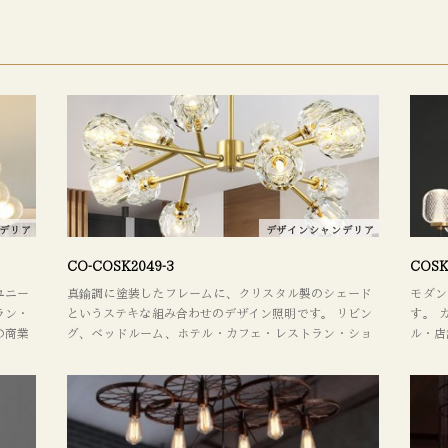
デリア
デザインシャンデリア
CO-COSK2049-3
COSK
ユニー
真鍮調に塗装したフレームに、クリスタル製のシェード
モダ
ラン・
というステキな組み合わせのデザイン照明です。 リビン
す。 
の商業
グ、ベッドルーム、ホテル・カフェ・レストラン・ショ
ル・店
室内の
ップ・ラウンジ・ホール・店舗・サロンなどの商業施設
取り替
アウト
にお勧め。 照明器具を取り替えるだけでも、室内のイメ
ます。
ージがガラッと変わります。 デザインやレイアウトに関
くださ
してもお気軽にご相談ください。
けます