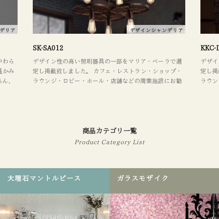
デリア
デザインシャンデリア
SK-SA012
KKC-
やわら
デザイン性の高い照明器具の一部をマリア・ベーラで選
デザイ
温かみ
定し掲載致しました。 カフェ・レストラン・ショップ・
定し掲
ろん、
ラウンジ・ロビー・ホール・店舗などの商業施設にお勧
ラウン
い存在
め。 照明器具を取り替えるだけでも、イメージが大きく
め。 
をマリ
変わります。 デザインやレイアウトに関してもお気軽に
変わり
、ダイ
ご相談下さい。
ご相談
テル・
具を取
商品カテゴリ一覧
 デザ
Product Category List
い。
大理石マントルピース
ガラスモザイク