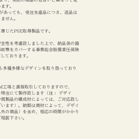
います。
等があっても、受注生産品につき、返品は
りません。
準じたPSE取得製品です。
安全性を考慮致しました上で、納品後の器
事故等をカバーする事業総合賠償責任保険
致しております。
にも多種多様なデザインを取り扱っており
EM工場と直接取引しておりますので、
特注にて製作致します（注： デザイ
や既製品の構成材によっては、ご対応致し
ざいます）。納期は商材によって、デザイ
以外の商品）を含め、相応の時間がかかり
ご相談下さい。