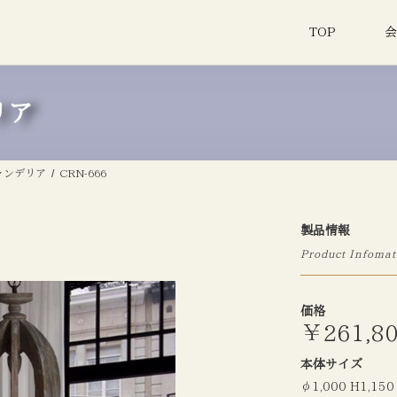
TOP
会
リア
ャンデリア
CRN-666
製品情報
Product Infomat
価格
￥261,8
本体サイズ
φ1,000 H1,15