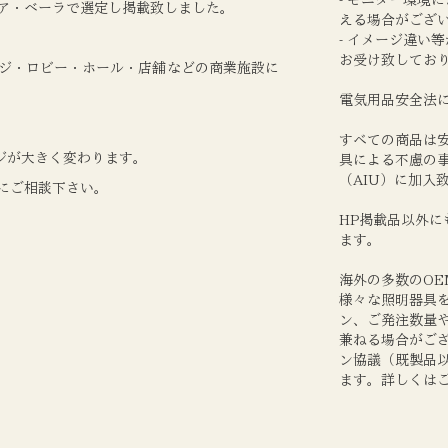
ア・ベーラで選定し掲載致しました
。
える場合がござ
- イメージ違い
お受け致してお
ジ・ロビー・ホール・店舗などの商業施設に
電気用品安全法に
すべての商品は
ジが大きく変わります
。
具による不慮の
（AIU）に加入
にご相談下さい
。
HP掲載品以外
ます。
海外の多数のO
様々な照明器具を
ン、ご発注数量
兼ねる場合がご
ン協議（既製品
ます。詳しくは