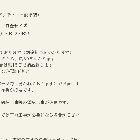
（アンティーク調塗装）
）・口金サイズ
W）・E12～E26
致しております（別途料金がかかります）
産品のため、約30日かかります
合は約15日で納品致します
さはご相談下さい
パーツ毎に分かれております）でお届けす
て作業が必要です。
、結線工事等の電気工事が必要です。
っては下地工事が必要になる場合がござい
により、実際の商品の色合いと異なって見