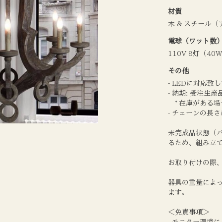
材質
木 & スチール
電球（ワット数
110V 8灯（40
その他
- LEDに対応
- 納期: 受注生
* 在庫がある場
- チェーンの長
未完成品状態（
るため、組み立
お取り付けの際
器具の重量によ
ます。
＜免責事項＞
- モニター環境