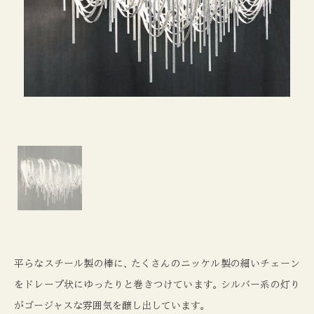
平らなスチール製の棒に
、
たくさんのニッケル製の細いチェーン
をドレープ状にゆったりと巻きつけています
。
シルバー系の灯り
がゴージャスな雰囲気を醸し出しています
。