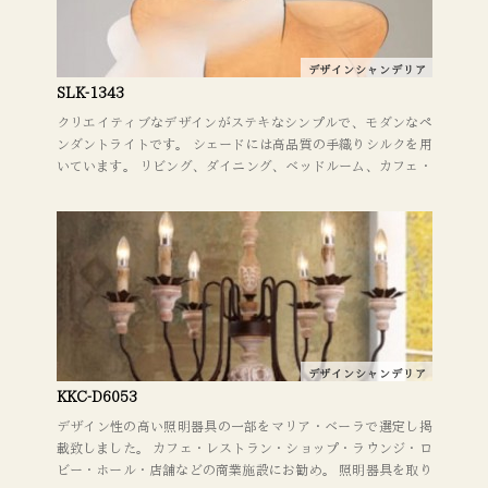
デザインシャンデリア
SLK-1343
クリエイティブなデザインがステキなシンプルで、モダンなペ
ンダントライトです。 シェードには高品質の手織りシルクを用
いています。 リビング、ダイニング、ベッドルーム、カフェ・
レストラン・ホテル・ショップ・店舗などの商業施設にお勧
め。 照明器具を取り替えるだけでも、イメージが大きく変わり
ます。 デザインやレイアウトに関してもお気軽にご相談くださ
い。
デザインシャンデリア
KKC-D6053
デザイン性の高い照明器具の一部をマリア・ベーラで選定し掲
載致しました。 カフェ・レストラン・ショップ・ラウンジ・ロ
ビー・ホール・店舗などの商業施設にお勧め。 照明器具を取り